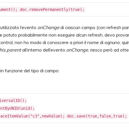
ument(); doc.removePermanently(true);
utilizzato l’evento
onChange
di ciascun campo (con refresh par
he potuto probabilmente non eseguire alcun refresh, devo provar
control, non ho modo di conoscere a priori il nome di ognuno; quin
his.parent
all’interno dell’evento
onChange
, riesco però ad ott
in funzione del tipo di campo:
iversalID();
entByUNID(unid);
laceItemValue("c3",newValue); doc.save(true,false,true);