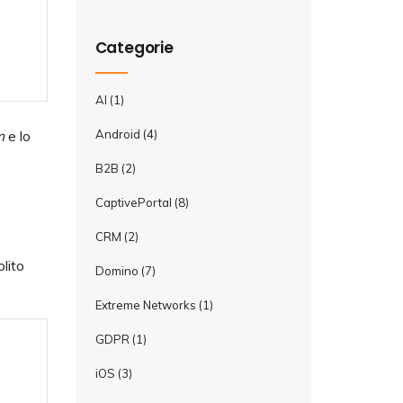
Categorie
AI
(1)
Android
(4)
em
e lo
B2B
(2)
CaptivePortal
(8)
CRM
(2)
lito
Domino
(7)
Extreme Networks
(1)
GDPR
(1)
iOS
(3)