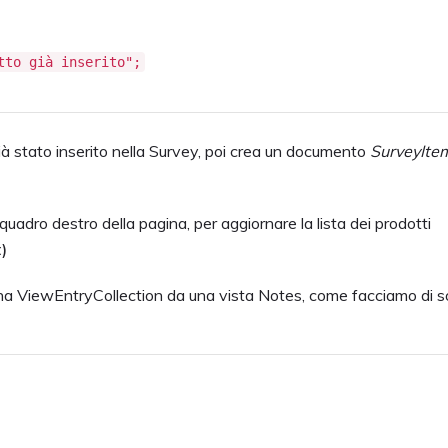
tto già inserito";
 già stato inserito nella Survey, poi crea un documento
SurveyIt
quadro destro della pagina, per aggiornare la lista dei prodotti
)
na ViewEntryCollection da una vista Notes, come facciamo di so