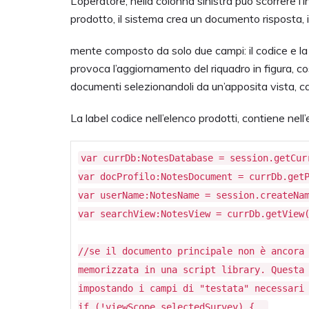
L’operatore, nella colonna sinistra può scorrere l’
prodotto, il sistema crea un documento risposta, i
mente composto da solo due campi: il codice e la 
provoca l’aggiornamento del riquadro in figura, co
documenti selezionandoli da un’apposita vista, c
La label codice nell’elenco prodotti, contiene ne
var currDb:NotesDatabase = session.getCur
var docProfilo:NotesDocument = currDb.get
var userName:NotesName = session.createNa
var searchView:NotesView = currDb.getView
//se il documento principale non è ancora
memorizzata in una script library. Questa
impostando i campi di "testata" necessar
if (!viewScope.selectedSurvey) {