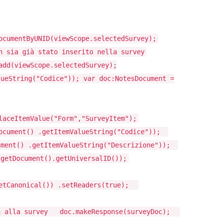
ocumentByUNID(viewScope.selectedSurvey);
n sia già stato inserito nella survey
add(viewScope.selectedSurvey);
lueString("Codice")); var doc:NotesDocument =
laceItemValue("Form","SurveyItem");
ocument() .getItemValueString("Codice"));
cument() .getItemValueString("Descrizione"));
.getDocument().getUniversalID());
getCanonical()) .setReaders(true);
ta alla survey doc.makeResponse(surveyDoc);