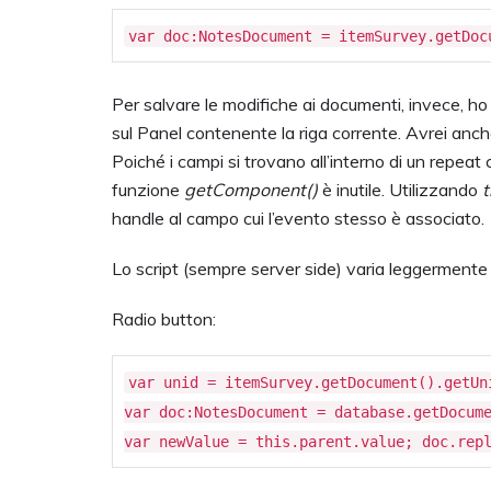
var doc:NotesDocument = itemSurvey.getDoc
Per salvare le modifiche ai documenti, invece, ho 
sul Panel contenente la riga corrente. Avrei anc
Poiché i campi si trovano all’interno di un repeat 
funzione
getComponent()
è inutile. Utilizzando
t
handle al campo cui l’evento stesso è associato.
Lo script (sempre server side) varia leggermente 
Radio button:
var unid = itemSurvey.getDocument().getUn
var doc:NotesDocument = database.getDocum
var newValue = this.parent.value; doc.rep