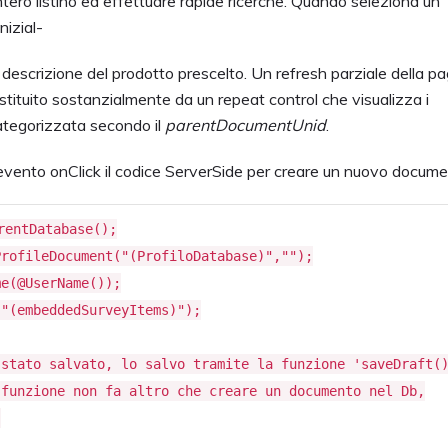
intero listino ed effettuare rapide ricerche. Quando seleziona un
nizial-
descrizione del prodotto prescelto. Un refresh parziale della pa
stituito sostanzialmente da un repeat control che visualizza i
ategorizzata secondo il
parentDocumentUnid
.
ll’evento onClick il codice ServerSide per creare un nuovo docume
rentDatabase();
ProfileDocument("(ProfiloDatabase)","");
me(@UserName());
("(embeddedSurveyItems)");
 stato salvato, lo salvo tramite la funzione 'saveDraft(
 funzione non fa altro che creare un documento nel Db,
i