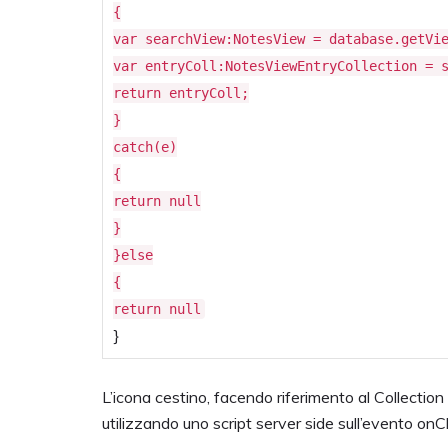
{
var searchView:NotesView = database.getVi
var entryColl:NotesViewEntryCollection = 
return entryColl;
}
catch(e)
{
return null
}
}else
{
return null
}
L’icona cestino, facendo riferimento al Collectio
utilizzando uno script server side sull’evento onC