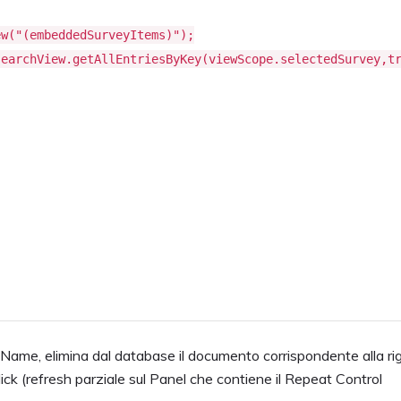
ew("(embeddedSurveyItems)");
searchView.getAllEntriesByKey(viewScope.selectedSurvey,t
n Name, elimina dal database il documento corrispondente alla ri
lick (refresh parziale sul Panel che contiene il Repeat Control