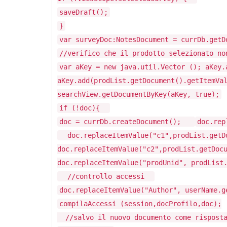
saveDraft();
}
var surveyDoc:NotesDocument = currDb.getD
//verifico che il prodotto selezionato no
var aKey = new java.util.Vector (); aKey.
aKey.add(prodList.getDocument().getItemVa
searchView.getDocumentByKey(aKey, true);
if (!doc){
doc = currDb.createDocument();
doc.rep
doc.replaceItemValue("c1",prodList.getD
doc.replaceItemValue("c2",prodList.getDo
doc.replaceItemValue("prodUnid", prodList
//controllo accessi
doc.replaceItemValue("Author", userName.
compilaAccessi (session,docProfilo,doc);
//salvo il nuovo documento come rispos